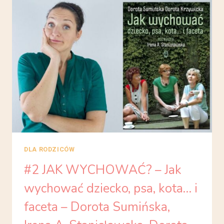
BOGATY
OJCIEC,
BIEDNY
OJCIEC
–
ROBERT
KIYOSAKI
DLA RODZICÓW
#2 JAK WYCHOWAĆ? – Jak
wychować dziecko, psa, kota… i
faceta – Dorota Sumińska,