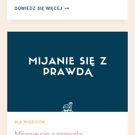
#1
DOWIEDZ SIĘ WIĘCEJ
JAK
WYCHOWAĆ?
–
JEDNOMINUTOWA
MATKA
–
JOHNSON
SPENCER
DLA RODZICÓW
Mijanie się z prawdą