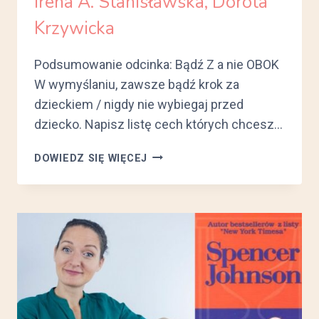
Irena A. Stanisławska, Dorota
Krzywicka
Podsumowanie odcinka: Bądź Z a nie OBOK
W wymyślaniu, zawsze bądź krok za
dzieckiem / nigdy nie wybiegaj przed
dziecko. Napisz listę cech których chcesz…
#2
DOWIEDZ SIĘ WIĘCEJ
JAK
WYCHOWAĆ?
–
JAK
WYCHOWAĆ
DZIECKO,
PSA,
KOTA…
I
FACETA