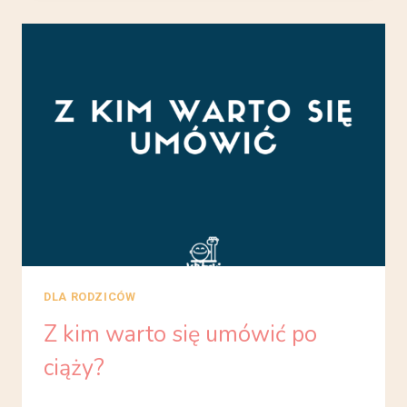
WPŁYW
BĘDĄC
W
CIĄŻY?
DLA RODZICÓW
Z kim warto się umówić po
ciąży?