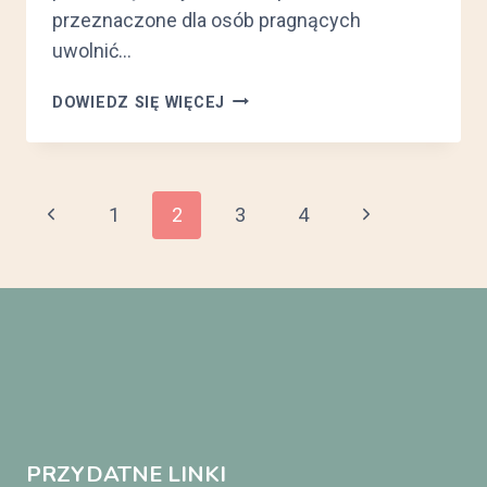
przeznaczone dla osób pragnących
uwolnić…
MOTYWACJA
DOWIEDZ SIĘ WIĘCEJ
DO
WYJŚCIA
Z
NAŁOGU
Nawigacja
Poprzednia
Następna
1
2
3
4
strona
strona
strony
PRZYDATNE LINKI