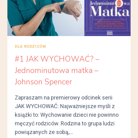
–
DOROTA
SUMIŃSKA,
IRENA
A.
STANISŁAWSKA,
DLA RODZICÓW
DOROTA
KRZYWICKA
#1 JAK WYCHOWAĆ? –
Jednominutowa matka –
Johnson Spencer
Zapraszam na premierowy odcinek serii
JAK WYCHOWAĆ: Najważniejsze myśli z
książki to: Wychowanie dzieci nie powinno
męczyć rodziców. Rodzina to grupa ludzi
powiązanych ze sobą,…