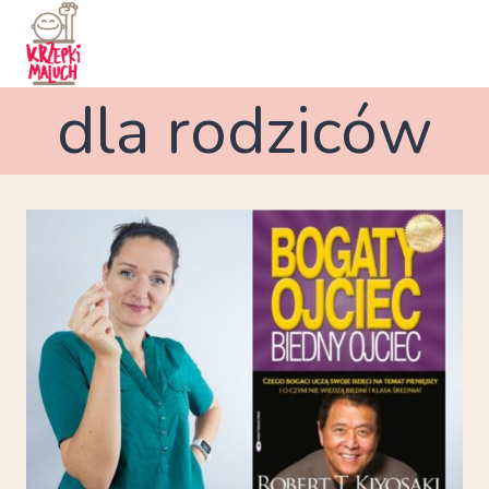
Przejdź
do
treści
dla rodziców