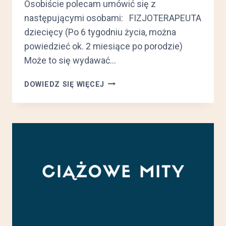
Osobiście polecam umówić się z
następującymi osobami: FIZJOTERAPEUTA
dziecięcy (Po 6 tygodniu życia, można
powiedzieć ok. 2 miesiące po porodzie)
Może to się wydawać…
Z
DOWIEDZ SIĘ WIĘCEJ
KIM
WARTO
SIĘ
UMÓWIĆ
PO
CIĄŻY?