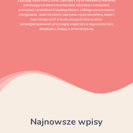
Zapisując się po streszczenie, zapisujesz się na nieodpłatny newsletter
zawierający merytoryczne wskazówki, informacje o nowościach,
promocjach i produktach Krzepkiego Maluch, z którego zawsze możesz
zrezygnować. Jeżeli nie chcesz zapisywać się do newslettera, możesz
kupić dostęp za 49 zł brutto, pisząc do mnie na adres
kontakt@krzepkimaluh.pl Szczegóły znajdziesz w regulaminie, który
akceptujesz, klikając w przycisk poniżej.
Najnowsze wpisy