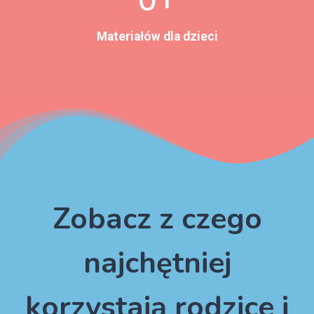
1
Materiałów dla dzieci
+
Zobacz z czego
najchętniej
korzystają rodzice i