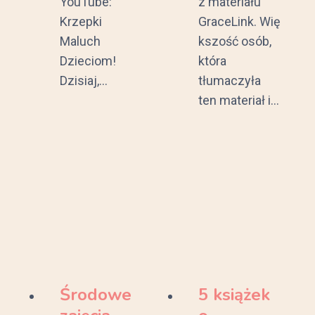
YouTube:
z materiału
Krzepki
GraceLink. Wię
Maluch
kszość osób,
Dzieciom!
która
Dzisiaj,…
tłumaczyła
ten materiał i…
Środowe
5 książek