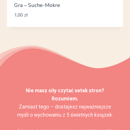
Gra – Suche-Mokre
1,00
zł
Nie masz siły czytać setek stron?
Rozumiem.
Zamiast tego – dostajesz najważniejsze
myśli o wychowaniu z 5 świetnych książek.