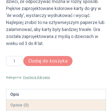
dzieci, że odpoczywać można w różny sposób.
Pięknie zaprojektowane kolorowe karty do gry w
'ile wody’, wystarczy wydrukować i wyciąć.
Najlepiej zrobić to na sztywniejszym papierze lub
zalaminować, aby karty były bardziej trwałe. Gra
została zaprojektowana z myślą o dzieciach w
wieku od 3 do 8 lat.
ilość
Dodaj do koszyka
Gra
-
Kategoria:
Ciuchcia Zdrowia
ile
wody?
Opis
Opinie (0)